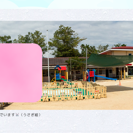
でいます
（うさぎ組）