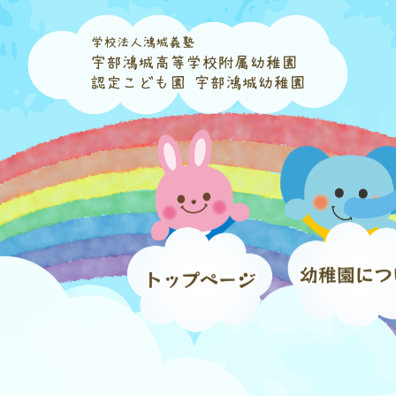
コ
ナ
ン
ビ
テ
ゲ
ン
ー
ツ
シ
へ
ョ
ス
ン
キ
に
ッ
移
プ
動