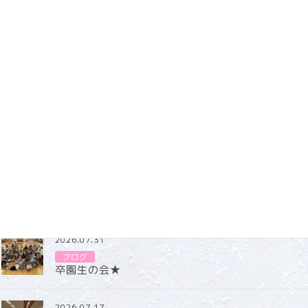
2025.12.09
令和８年度園児募集
令和８年度園児募集を随時受け付けております。
お気軽にお問い合わせください。
0836-41-3678
ブログ
2026.07.31
ブログ
卒園生の会★
2026.07.17