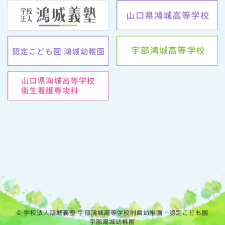
© 学校法人鴻城義塾 宇部鴻城高等学校附属幼稚園・認定こども園
宇部鴻城幼稚園