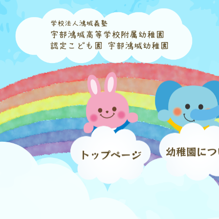
コ
ナ
ン
ビ
テ
ゲ
ン
ー
ツ
シ
へ
ョ
ス
ン
キ
に
ッ
移
プ
動