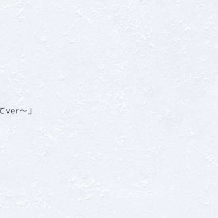
ver～」