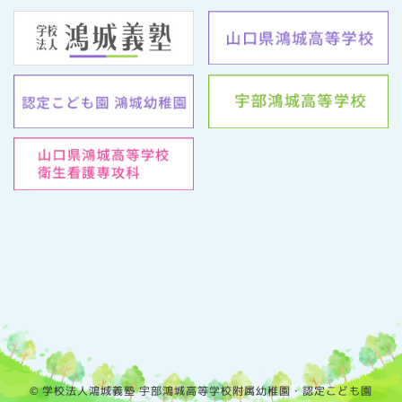
© 学校法人鴻城義塾 宇部鴻城高等学校附属幼稚園・認定こども園