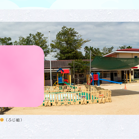
（ふじ組）