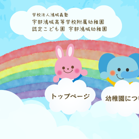
コ
ナ
ン
ビ
テ
ゲ
ン
ー
ツ
シ
へ
ョ
ス
ン
キ
に
ッ
移
プ
動