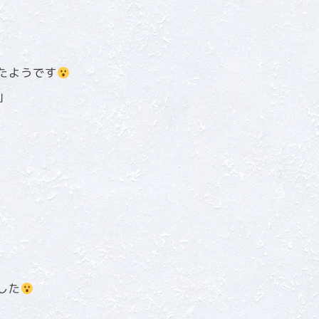
たようです
」
した