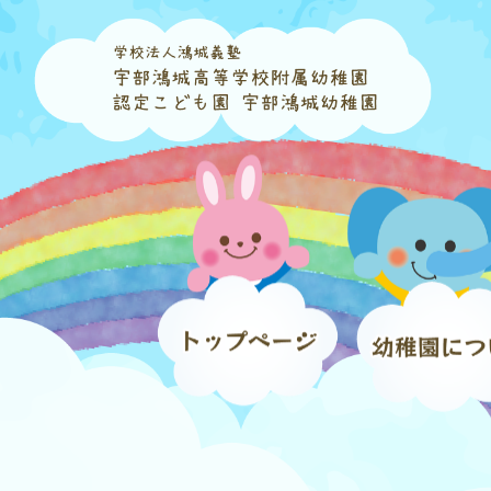
コ
ナ
ン
ビ
テ
ゲ
ン
ー
ツ
シ
へ
ョ
ス
ン
キ
に
ッ
移
プ
動