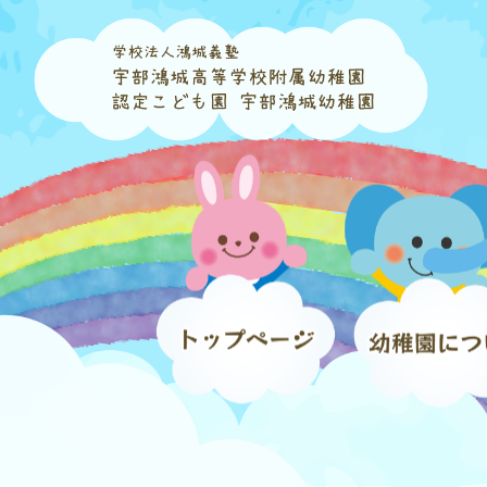
コ
ナ
ン
ビ
テ
ゲ
ン
ー
ツ
シ
へ
ョ
ス
ン
キ
に
ッ
移
プ
動