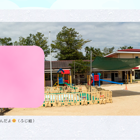
んだよ
（ふじ組）