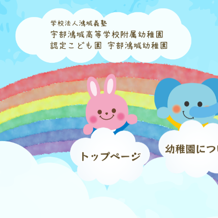
コ
ナ
ン
ビ
テ
ゲ
ン
ー
ツ
シ
へ
ョ
ス
ン
キ
に
ッ
移
プ
動