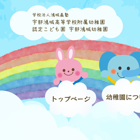
コ
ナ
ン
ビ
テ
ゲ
ン
ー
ツ
シ
へ
ョ
ス
ン
キ
に
ッ
移
プ
動