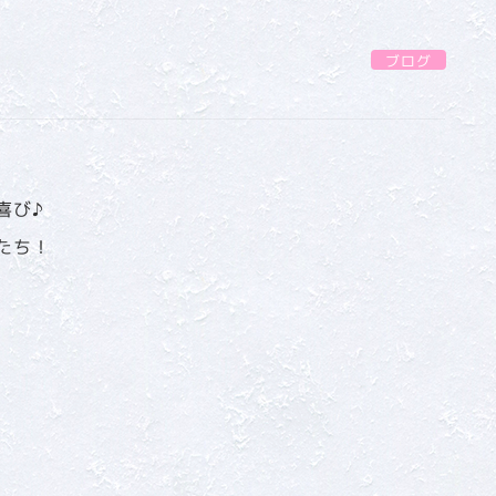
ブログ
喜び♪
たち！