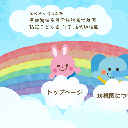
コ
ナ
ン
ビ
テ
ゲ
ン
ー
ツ
シ
へ
ョ
ス
ン
キ
に
ッ
移
プ
動